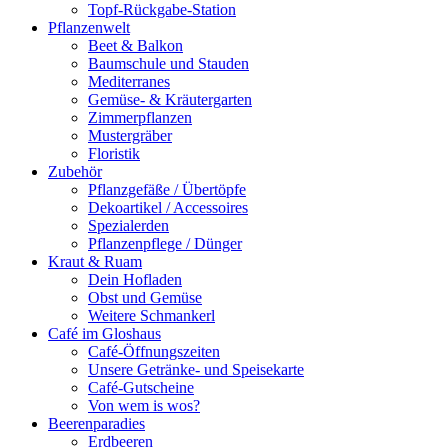
Topf-Rückgabe-Station
Pflanzenwelt
Beet & Balkon
Baumschule und Stauden
Mediterranes
Gemüse- & Kräutergarten
Zimmerpflanzen
Mustergräber
Floristik
Zubehör
Pflanzgefäße / Übertöpfe
Dekoartikel / Accessoires
Spezialerden
Pflanzenpflege / Dünger
Kraut & Ruam
Dein Hofladen
Obst und Gemüse
Weitere Schmankerl
Café im Gloshaus
Café-Öffnungszeiten
Unsere Getränke- und Speisekarte
Café-Gutscheine
Von wem is wos?
Beerenparadies
Erdbeeren