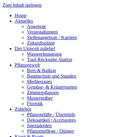
Zum Inhalt springen
Home
Aktuelles
Angebote
Veranstaltungen
Stellenangebote / Karriere
Zukunftspläne
Der Umwelt zuliebe!
Wassereinsparung
Topf-Rückgabe-Station
Pflanzenwelt
Beet & Balkon
Baumschule und Stauden
Mediterranes
Gemüse- & Kräutergarten
Zimmerpflanzen
Mustergräber
Floristik
Zubehör
Pflanzgefäße / Übertöpfe
Dekoartikel / Accessoires
Spezialerden
Pflanzenpflege / Dünger
Kraut & Ruam