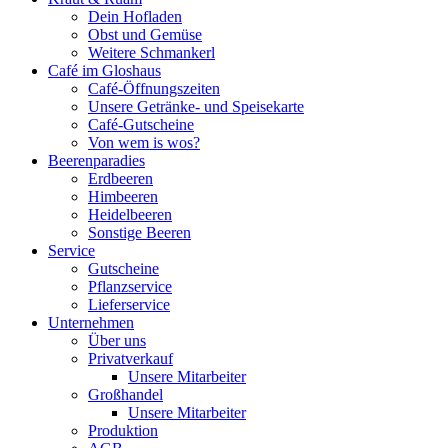
Dein Hofladen
Obst und Gemüse
Weitere Schmankerl
Café im Gloshaus
Café-Öffnungszeiten
Unsere Getränke- und Speisekarte
Café-Gutscheine
Von wem is wos?
Beerenparadies
Erdbeeren
Himbeeren
Heidelbeeren
Sonstige Beeren
Service
Gutscheine
Pflanzservice
Lieferservice
Unternehmen
Über uns
Privatverkauf
Unsere Mitarbeiter
Großhandel
Unsere Mitarbeiter
Produktion